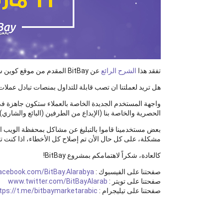
تفقد هذا
الشرح الرائع
عن BitBay المقدم من موقع كوين سنترال! نلاحظ اهتمام متتابع بمشروعنا من عدة مواقع مختصة بالعملات الإلكترونية، نحن نتسلق الجبل!
هل تريد لعملتنا ان تصب قابلة للتداول بمنصات تبادل عملا
واجهة المستخدم الجديدة الخاصة بالعملاء ستكون جاهزة في 
الحصرية والخاصة بنا (الإيداع من الطرفين (البائع والشاري
بعض مستخدمينا قاموا بالتبليغ عن مشاكل بمحفظة الويب ال
مشكلة، على كل حال الأن تم إصلاح كل الأخطاء، اذا كنت ت
كالعادة، شكراً لاهتمامكم بمشروع BitBay!
صفحتنا على الفيسبوك :
cebook.com/BitBay.Alarabya
صفحتنا على تويتر :
www.twitter.com/BitBayAlarab
صفحتنا على تيليجرام :
tps://t.me/bitbaymarketarabic