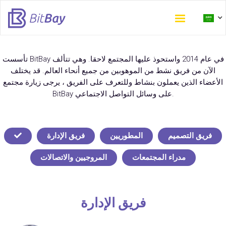
Skip
to
تأسست BitBay في عام 2014 واستحوذ عليها المجتمع لاحقا. وهي تتألف
main
الآن من فريق نشط من الموهوبين من جميع أنحاء العالم. قد يختلف
content
الأعضاء الذين يعملون بنشاط وللتعرف على الفريق ، يرجى زيارة مجتمع
BitBay على وسائل التواصل الاجتماعي.
فريق التصميم
المطوريين
فريق الإدارة
مدراء المجتمعات
المروجيين والاتصالات
فريق الإدارة