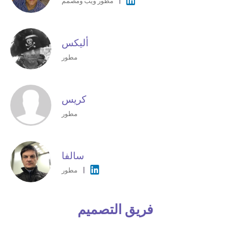
مطور ويب ومصمم
أليكس
مطور
كريس
مطور
سالفا
مطور
فريق التصميم