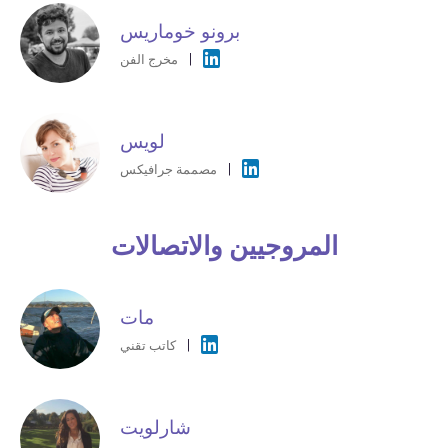
برونو خوماريس
مخرج الفن
لويس
مصممة جرافيكس
المروجيين والاتصالات
مات
كاتب تقني
شارلويت